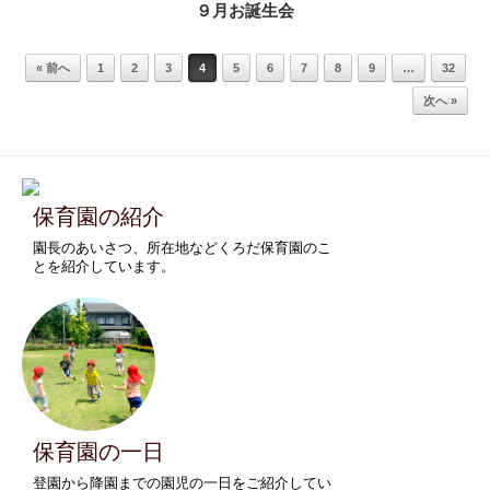
９月お誕生会
Post navigation
« 前へ
1
2
3
4
5
6
7
8
9
…
32
次へ »
保育園の紹介
園長のあいさつ、所在地などくろだ保育園のこ
とを紹介しています。
保育園の一日
登園から降園までの園児の一日をご紹介してい